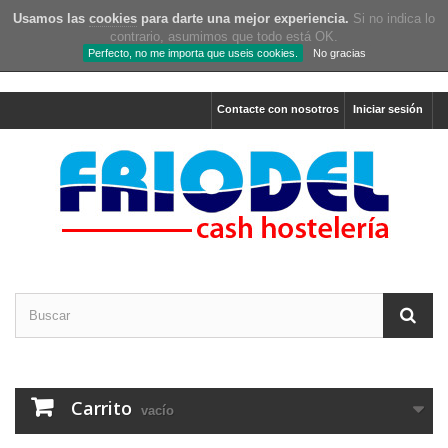
Usamos las
cookies
para darte una mejor experiencia.
Si no indica lo
contrario, asumimos que todo está OK.
Perfecto, no me importa que useis cookies.
No gracias
Contacte con nosotros
Iniciar sesión
Carrito
vacío