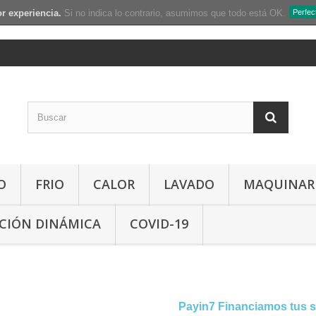
r experiencia.
Si no indica lo contrario, asumimos que todo está OK.
Perfec
O
FRIO
CALOR
LAVADO
MAQUINAR
CIÓN DINÁMICA
COVID-19
Payin7 Financiamos tus 