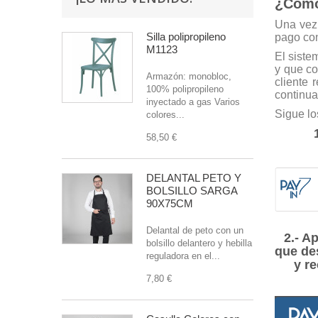
¿Cómo
Una vez 
Silla polipropileno
pago con
M1123
El siste
y que co
Armazón: monobloc,
cliente 
100% polipropileno
continua
inyectado a gas Varios
Sigue lo
colores...
58,50 €
DELANTAL PETO Y
BOLSILLO SARGA
90X75CM
Delantal de peto con un
2.- A
bolsillo delantero y hebilla
que de
reguladora en el...
y r
7,80 €