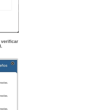
verificar
l.