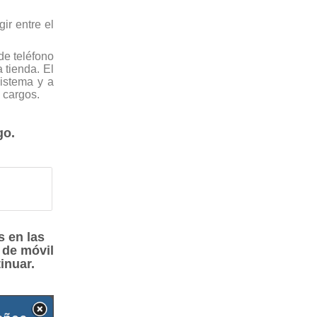
ir entre el
 de teléfono
 tienda. El
sistema y a
s cargos.
go.
s en las
 de móvil
inuar.