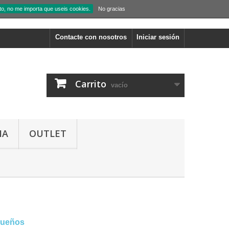
to, no me importa que useis cookies.
No gracias
Contacte con nosotros
Iniciar sesión
Carrito
vacío
IA
OUTLET
sueños