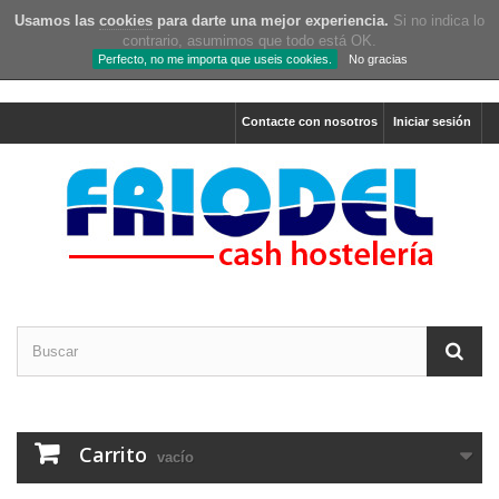
Usamos las
cookies
para darte una mejor experiencia.
Si no indica lo
contrario, asumimos que todo está OK.
Perfecto, no me importa que useis cookies.
No gracias
Contacte con nosotros
Iniciar sesión
Carrito
vacío