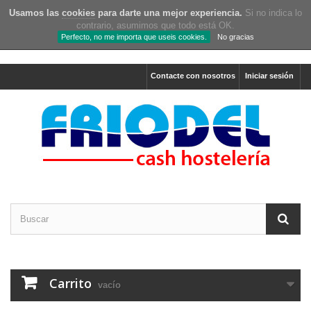
Usamos las
cookies
para darte una mejor experiencia.
Si no indica lo
contrario, asumimos que todo está OK.
Perfecto, no me importa que useis cookies.
No gracias
Contacte con nosotros
Iniciar sesión
Carrito
vacío