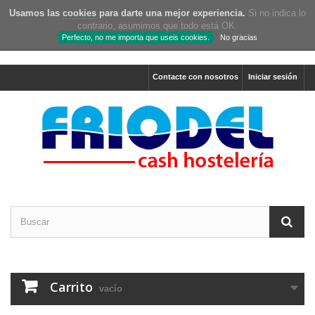
Usamos las
cookies
para darte una mejor experiencia.
Si no indica lo
contrario, asumimos que todo está OK.
Perfecto, no me importa que useis cookies.
No gracias
Contacte con nosotros
Iniciar sesión
Carrito
vacío