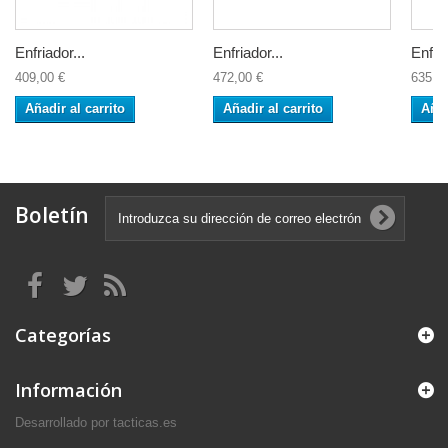
Enfriador...
Enfriador...
Enfria
409,00 €
472,00 €
635,0
Añadir al carrito
Añadir al carrito
Añad
Boletín
Categorías
Información
Desarrollado por tacticas.es