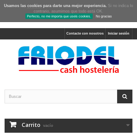
Usamos las
cookies
para darte una mejor experiencia.
Si no indica lo
contrario, asumimos que todo está OK.
Perfecto, no me importa que useis cookies.
No gracias
Contacte con nosotros
Iniciar sesión
Carrito
vacío