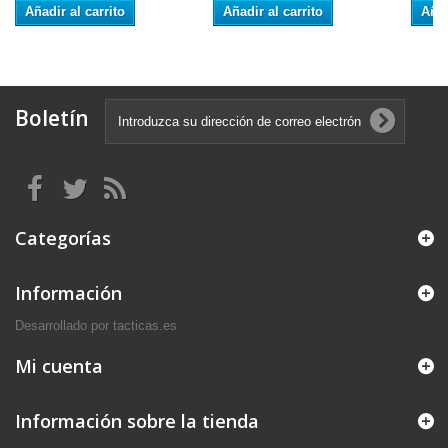
Añadir al carrito
Añadir al carrito
Añad
Boletín
Categorías
Información
Desarrollado por tacticas.es
Mi cuenta
Información sobre la tienda