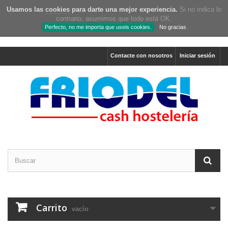
Usamos las
cookies
para darte una mejor experiencia.
Si no indica lo
contrario, asumimos que todo está OK.
Perfecto, no me importa que useis cookies.
No gracias
Contacte con nosotros
Iniciar sesión
Carrito
vacío