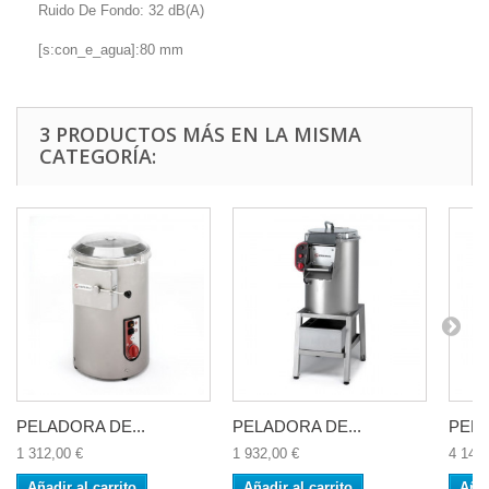
Ruido De Fondo: 32 dB(A)
[s:con_e_agua]:80 mm
3 PRODUCTOS MÁS EN LA MISMA
CATEGORÍA:
PELADORA DE...
PELADORA DE...
PELA
1 312,00 €
1 932,00 €
4 147,
Añadir al carrito
Añadir al carrito
Añad