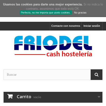
Usamos las
cookies
para darte una mejor experiencia.
Si no indica lo
contrario, asumimos que todo está OK.
Perfecto, no me importa que useis cookies.
No gracias
Contacte con nosotros
Iniciar sesión
Carrito
vacío