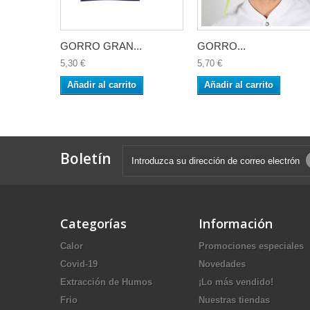
GORRO GRAN...
GORRO...
5,30 €
5,70 €
Añadir al carrito
Añadir al carrito
Boletín
Categorías
Información
Calor
Promociones especiales
Covid-19
Novedades
Extracción de Humos
¡Lo más vendido!
Frio
Nuestras tiendas