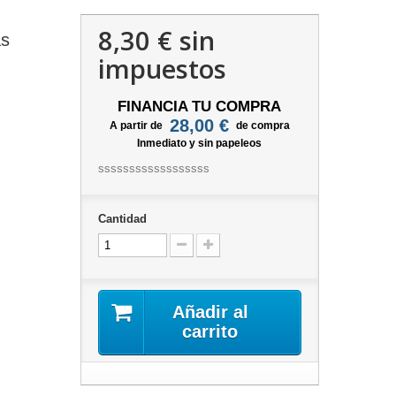
8,30 €
sin
as
impuestos
FINANCIA TU COMPRA
28,00 €
A partir de
de compra
Inmediato y sin papeleos
ssssssssssssssssss
Cantidad
Añadir al
carrito