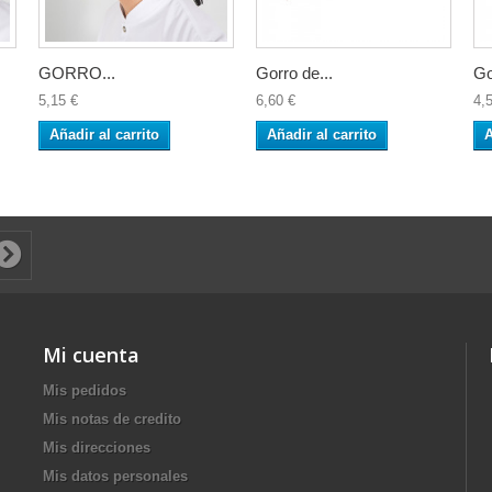
GORRO...
Gorro de...
Go
5,15 €
6,60 €
4,
Añadir al carrito
Añadir al carrito
A
Mi cuenta
Mis pedidos
Mis notas de credito
Mis direcciones
Mis datos personales