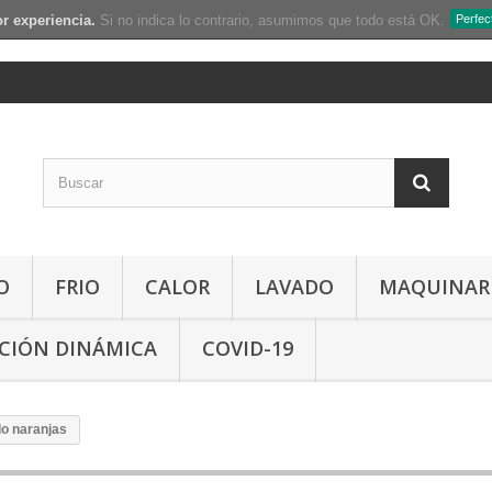
r experiencia.
Si no indica lo contrario, asumimos que todo está OK.
Perfec
O
FRIO
CALOR
LAVADO
MAQUINAR
CIÓN DINÁMICA
COVID-19
o naranjas