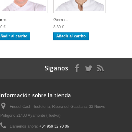
rro...
Gorro...
Gorro...
50 €
8,30 €
8,30 €
ñadir al carrito
Añadir al carrito
Añadir al 
Síganos
Información sobre la tienda
Friodel Cash Hostelería, Ribera del Guadiana, 33 Nuevo
Polígono 21400 Ayamonte (Huelva)
Llámenos ahora:
+34 959 32 70 86