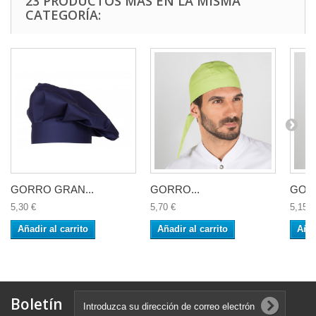
23 PRODUCTOS MÁS EN LA MISMA
CATEGORÍA:
GORRO GRAN...
GORRO...
GORR
5,30 €
5,70 €
5,15 €
Añadir al carrito
Añadir al carrito
Añad
Boletín