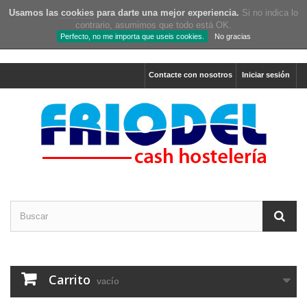
Usamos las
cookies
para darte una mejor experiencia.
Si no indica lo
contrario, asumimos que todo está OK.
Perfecto, no me importa que useis cookies.
No gracias
Contacte con nosotros
Iniciar sesión
Carrito
vacío