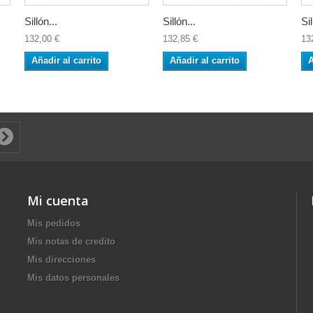
Sillón...
Sillón...
Sil
132,00 €
132,85 €
13
Añadir al carrito
Añadir al carrito
A
Mi cuenta
Mis pedidos
Mis notas de credito
Mis direcciones
Mis datos personales