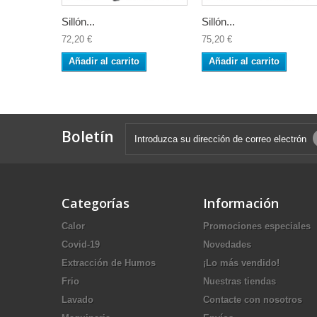
Sillón...
Sillón...
72,20 €
75,20 €
Añadir al carrito
Añadir al carrito
Boletín
Categorías
Información
Calor
Promociones especiales
Covid-19
Novedades
Extracción de Humos
¡Lo más vendido!
Frio
Nuestras tiendas
Lavado
Contacte con nosotros