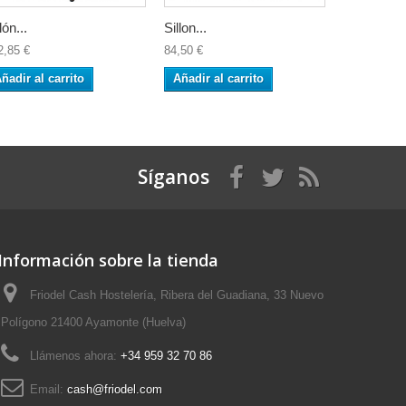
lón...
Sillon...
Sillon...
2,85 €
84,50 €
40,70 €
ñadir al carrito
Añadir al carrito
Añadir al 
Síganos
Información sobre la tienda
Friodel Cash Hostelería, Ribera del Guadiana, 33 Nuevo
Polígono 21400 Ayamonte (Huelva)
Llámenos ahora:
+34 959 32 70 86
Email:
cash@friodel.com