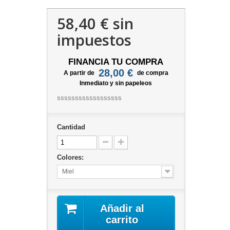
58,40 €
sin
impuestos
FINANCIA TU COMPRA
28,00 €
A partir de
de compra
Inmediato y sin papeleos
ssssssssssssssssss
Cantidad
Colores:
Miel
Añadir al
carrito