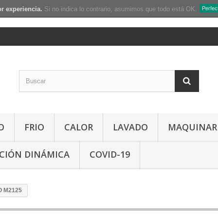
r experiencia.
Si no indica lo contrario, asumimos que todo está OK.
Perfec
O
FRIO
CALOR
LAVADO
MAQUINAR
CIÓN DINÁMICA
COVID-19
O M2125